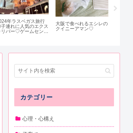
ラーメン
2024年ラスベガス旅行
行って
大阪で食べれるエシレの
⑪子連れに人気のエクス
クイニーアマン♡
カリバー♡ゲームセンタ
ーやホテルの部屋、駐車
場も紹介。
カテゴリー
心理・心構え