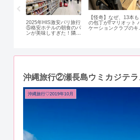
めまし
【怪奇】なぜ、13本も
2025年HIS激安パリ旅行
ナス20
の包丁が⁉︎マリオット 
⑤格安ホテルの朝食のパ
ケーションクラブのキ
ンが美味しすぎた！隣接
チン
する巨大スーパーマーケ
ットも探検
沖縄旅行②瀬長島ウミカジテラ
沖縄旅行♡2019年10月