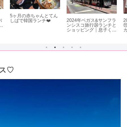
5ヶ月の赤ちゃんとてん
2024年ベガス&サンフラ
バ
しばで韓国ランチ❤️
ンシスコ旅行㉔ランチと
ッ
ショッピング｜息子くん
とリッツカールトン周辺
をお散歩
ス♡