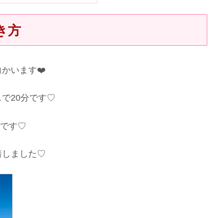
き方
かいます❤️
で20分です♡
いです♡
着しました♡