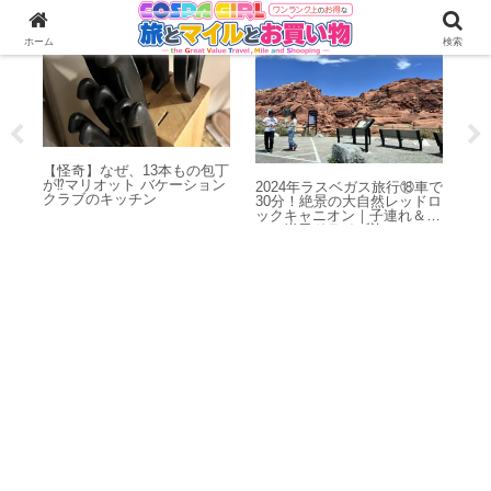
マリオットバケーションクラブ
海外旅行
ホーム
検索
に買
【怪奇】なぜ、13本もの包丁
【
が⁉︎マリオット バケーション
れ
2024年ラスベガス旅行⑱車で
クラブのキッチン
ン
30分！絶景の大自然レッドロ
コ
ックキャニオン｜子連れ＆母
記
との半日ドライブ旅