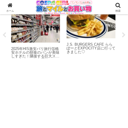
海外旅行
最近行った美味しいご飯屋さん＆カフェ
ホーム
検索
！目
J.S. BURGERS CAFE らら
ゴ
ぽーとEXPOCITY店に行って
の
2025年HIS激安パリ旅行⑤格
きました♡
と
安ホテルの朝食のパンが美味
しすぎた！隣接する巨大スー
パーマーケットも探検