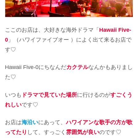
ここのお店は、大好きな海外ドラマ「
Hawaii Five-
0
」（ハワイファイブオー ）によく出て来るお店で
す♡
Hawaii Five-0にちなんだ
カクテル
なんかもありまし
た♡
いつも
ドラマで見ていた場所
に行けるのが
すごくう
れしい
です♡
お店は
海沿い
にあって、
ハワイアンな歌手の方が歌
ってたり
して、すっごく
雰囲気が良い
のです♡