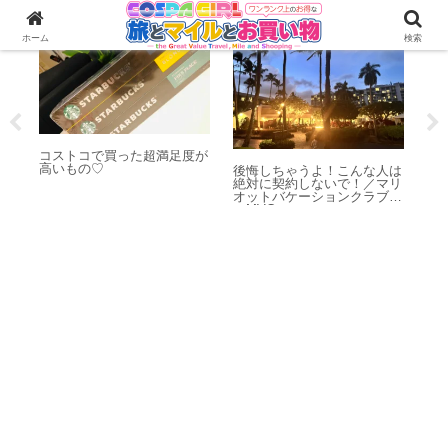
お買い物・購入品
マリオットバケーションクラブ
お
ホーム
検索
コストコで買った超満足度が
シ
の戦
高いもの♡
ワ
激安
後悔しちゃうよ！こんな人は
絶対に契約しないで！／マリ
オットバケーションクラブ
（MVC）