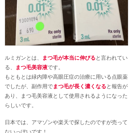
ルミガンとは、
まつ毛が本当に伸びる
と言われてい
る、
まつ毛美容液
です。
もともとは緑内障や高眼圧症の治療に用いる点眼薬
でしたが、副作用で
まつ毛が
長く濃くなる
と報告が
あり、まつ毛美容液として使用されるようになった
らしいです。
日本では、アマゾンや楽天で探したのですが売って
ないっぽいです！