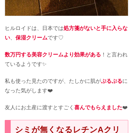
ヒルロイドは、日本では
処方箋がないと手に入らな
い
、
保湿クリーム
です♡
数万円する美容クリームより効果がある
！と言われ
ているようです✨
私も使った見たのですが、たしかに肌が
ぷるぷる
に
なった気がします❤️
友人にお土産に渡すとすごく
喜んでもらえました
❤️
シミが無くなるレチンAクリ