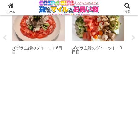
ット
ダイエット
ホーム
検索
主婦のダイエット6日
ズボラ主婦のダイエット！9
日目
【えっ!?キャッシ
万5000円！】ア
ネスゴールドカー
典！