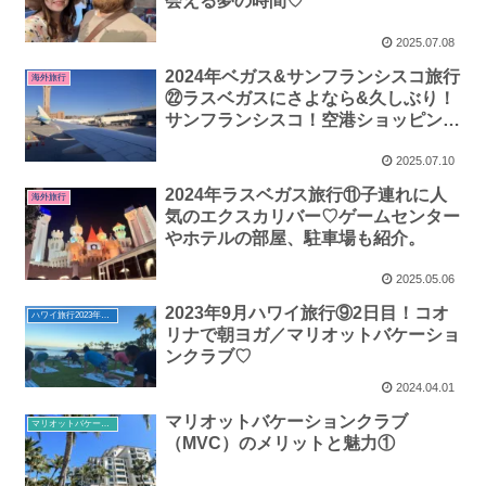
会える夢の時間♡
2025.07.08
2024年ベガス&サンフランシスコ旅行
海外旅行
㉒ラスベガスにさよなら&久しぶり！
サンフランシスコ！空港ショッピング
と早朝フライト体験記
2025.07.10
2024年ラスベガス旅行⑪子連れに人
海外旅行
気のエクスカリバー♡ゲームセンター
やホテルの部屋、駐車場も紹介。
2025.05.06
2023年9月ハワイ旅行⑨2日目！コオ
ハワイ旅行2023年秋・夏の終わり
リナで朝ヨガ／マリオットバケーショ
ンクラブ♡
2024.04.01
マリオットバケーションクラブ
マリオットバケーションクラブ
（MVC）のメリットと魅力①