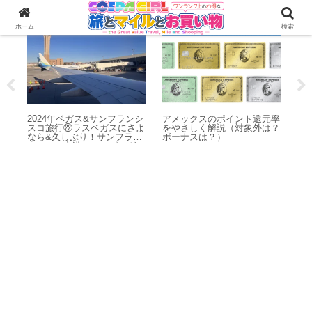
海外旅行
クレカ・ポイント・マイル
心
ホーム
検索
ヒー
セ
さを
の
2024年ベガス&サンフランシ
アメックスのポイント還元率
スコ旅行㉒ラスベガスにさよ
をやさしく解説（対象外は？
なら&久しぶり！サンフラン
ボーナスは？）
シスコ！空港ショッピングと
早朝フライト体験記