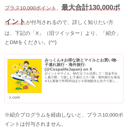
最大合計130,000ポ
プラス10,000ポイント
、
イント
が付与されるので、詳しく知りたい方
は、下記の「X」（旧ツイッター）より、「紹介」
とDMをください。(^^)
みっくん✈️お得な旅とマイルとお買い物-
子連れ旅行・海外旅行-
(@CospalifeJapan) on X
ポイントやマイル、MVCをフル活用して「現金手出
し最小限」で楽しむ子連れコスパ旅・海外旅行を発信
✈️3人家族で年間30泊ほど☺️現地観光も全力で楽しむ
リアルな旅スタイル💳アメックス・マリオット・JAL
など我が家を支える愛用クレカの活用術をブ…
x.com
※紹介プログラムを経由しないと、プラス10,000ポ
イントは付与されません。