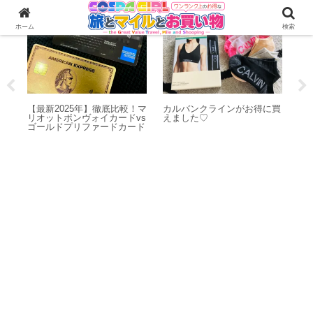
クレカ・ポイント・マイル
お買い物・購入品
ホーム
検索
アリ
【最新2025年】徹底比較！マ
カルバンクラインがお得に買
2
レビ
リオットボンヴォイカードvs
えました♡
オ
シャ
ゴールドプリファードカード
2
♡