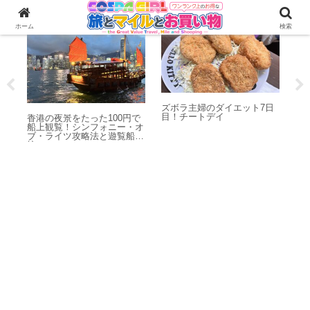
海外旅行
ダイエット
空
ホーム
検索
クラ
ズボラ主婦のダイエット7日
魅
目！チートデイ
香港の夜景をたった100円で
【
船上観覧！シンフォニー・オ
ぎ
ブ・ライツ攻略法と遊覧船比
港
較