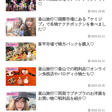
♡
2021.10.05
釜山旅行♡国際市場にある『ケミジ
釜山旅行♡
プ』で名物ナクチポックンを食べまし
た♡
2022.02.11
富平市場で韓方パックを購入♡
釜山旅行♡
2022.02.11
釜山旅行♡釜山での戦利品♡オンライ
釜山旅行♡
ン免税店やパロディ小物たち♡
2022.02.26
釜山旅行♡西面でプチプラのお洋服を
釜山旅行♡
お買い物♡戦利品を紹介♡
2022.02.11