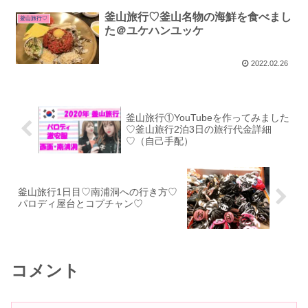
釜山旅行♡釜山名物の海鮮を食べまし
釜山旅行♡
た＠ユケハンユッケ
2022.02.26
釜山旅行①YouTubeを作ってみました
♡釜山旅行2泊3日の旅行代金詳細
♡（自己手配）
釜山旅行1日目♡南浦洞への行き方♡
パロディ屋台とコプチャン♡
コメント