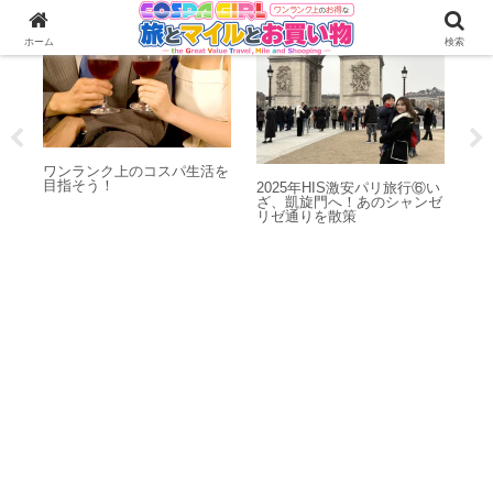
心理・心構え
海外旅行
お
ホーム
検索
ワンランク上のコスパ生活を
鶴
目指そう！
セラ
絶対
2025年HIS激安パリ旅行⑥い
高
ざ、凱旋門へ！あのシャンゼ
絶景
リゼ通りを散策
e