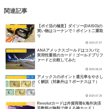
関連記事
【ポイ活の極意】ダイソー(DAISO)の
クレカ・ポイント・マイル
買い物はコーナンで！ポイント二重取
り
2023.07.07
ANAアメックスゴールドはコスパと
クレカ・ポイント・マイル
実用性重視のカード！ゴールドプリフ
ァードと比較してみた
2025.08.20
アメックスのポイント還元率をやさし
クレカ・ポイント・マイル
く解説（対象外は？ボーナスは？）
2025.07.20
Revolutカードは外貨両替&海外決済
クレカ・ポイント・マイル
手数料が無料で使える神カード！