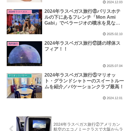
2024.12.03
2024年ラスベガス旅行⑧パリスホテ
2024年ラスベガス・サンフランシスコ旅行
ルの下にあるフレンチ「Mon Ami
Gabi」でベラージオの噴水を見なが
らディナーを食べました。
2025.02.10
2024年ラスベガス旅行⑰謎の球体ス
海外旅行
フィア！！
2025.07.04
2024年ラスベガス旅行⑤マリオッ
マリオットバケーションクラブ
ト・グランドシャトーのスイートルー
ムを紹介／バケーションクラブ最高！
2024.12.01
2024年ラスベガス旅行②アメリカン
航空のエコノミークラスで大阪からラ