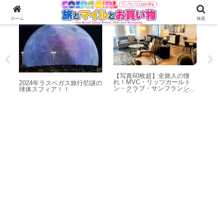
海外旅行
海外旅行
ホーム
検索
【写真60枚超】全旅人の憧
ゴ
れ！MVC・リッツカールト
の
2024年ラスベガス旅行⑰謎の
ン・クラブ・サンフランシス
と
球体スフィア！！
コの極上スイートルーム滞在
記