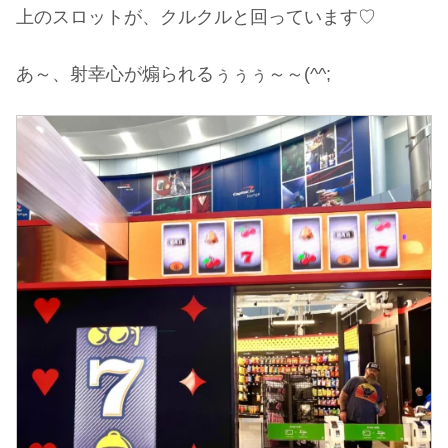
上のスロットが、クルクルと回っています♡
あ～、射幸心が煽られるぅぅぅ～～(^^;