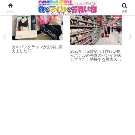
お買い物・購入品
海外旅行
ホーム
検索
カルバンクラインがお得に買
えました♡
クシ
2025年HIS激安パリ旅行⑤格
2
③ホ
安ホテルの朝食のパンが美味
ス
ュラ
しすぎた！隣接する巨大スー
♡
日
パーマーケットも探検