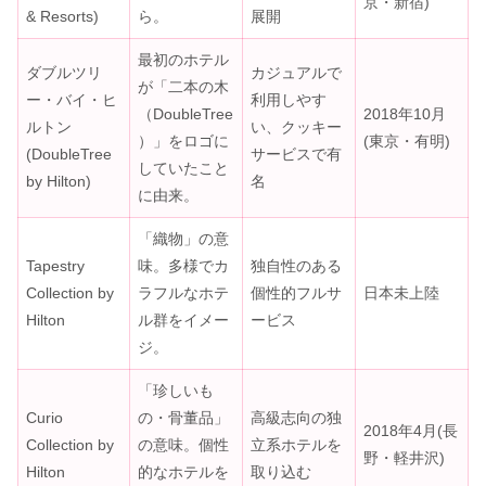
京・新宿)
& Resorts)
ら。
展開
最初のホテル
ダブルツリ
カジュアルで
が「二本の木
ー・バイ・ヒ
利用しやす
（DoubleTree
2018年10月
ルトン
い、クッキー
）」をロゴに
(東京・有明)
(DoubleTree
サービスで有
していたこと
by Hilton)
名
に由来。
「織物」の意
Tapestry
味。多様でカ
独自性のある
Collection by
ラフルなホテ
個性的フルサ
日本未上陸
Hilton
ル群をイメー
ービス
ジ。
「珍しいも
Curio
の・骨董品」
高級志向の独
2018年4月(長
Collection by
の意味。個性
立系ホテルを
野・軽井沢)
Hilton
的なホテルを
取り込む