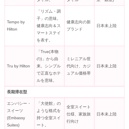
「リズム・調
子」の意味。
Tempo by
健康志向の新
健康志向＆ス
日本未上陸
Hilton
ブランド
マートステイ
を表す。
「True(本物
の)」から由
ミレニアル世
Tru by Hilton
来。シンプル
代向け、カジ
日本未上陸
で正直なホテ
ュアル価格帯
ルを意味。
長期滞在型
エンバシー・
「大使館」の
全室スイート
スイーツ
ような格式を
仕様、家族旅
日本未上陸
(Embassy
持つ全室スイ
行向け
Suites)
ート。