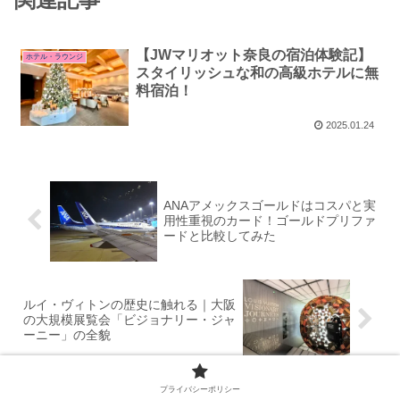
【JWマリオット奈良の宿泊体験記】
ホテル・ラウンジ
スタイリッシュな和の高級ホテルに無
料宿泊！
2025.01.24
ANAアメックスゴールドはコスパと実
用性重視のカード！ゴールドプリファ
ードと比較してみた
ルイ・ヴィトンの歴史に触れる｜大阪
の大規模展覧会「ビジョナリー・ジャ
ーニー」の全貌
プライバシーポリシー