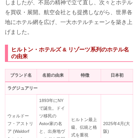
しましたが、不屈の精神で立て直し、次々とホテル
を買収・展開。航空会社とも提携しながら、世界各
地にホテル網を広げ、一大ホテルチェーンを築き上
げました。
ヒルトン・ホテルズ & リゾーツ系列のホテル名
の由来
ブランド名
名前の由来
特徴
日本初
ラグジュアリー
1893年にNY
で誕生。ドイ
ウォルドー
ツ移民の
ヒルトン最上
フ・アストリ
Astor家の名
2025年4月(大
級、伝統と格
ア (Waldorf
と、出身地ヴ
阪)
式を重視