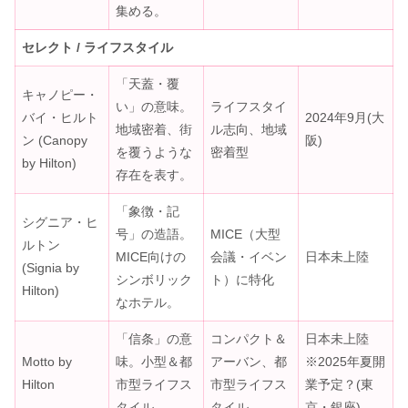
集める。
セレクト / ライフスタイル
「天蓋・覆
キャノピー・
い」の意味。
ライフスタイ
バイ・ヒルト
2024年9月(大
地域密着、街
ル志向、地域
ン (Canopy
阪)
を覆うような
密着型
by Hilton)
存在を表す。
「象徴・記
シグニア・ヒ
号」の造語。
MICE（大型
ルトン
MICE向けの
会議・イベン
日本未上陸
(Signia by
シンボリック
ト）に特化
Hilton)
なホテル。
「信条」の意
コンパクト＆
日本未上陸
Motto by
味。小型＆都
アーバン、都
※2025年夏開
Hilton
市型ライフス
市型ライフス
業予定？(東
タイル。
タイル
京・銀座)