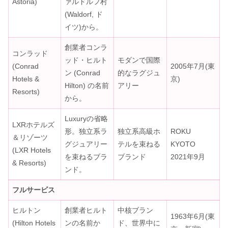
Astoria)
ァルドルフ村
(Waldorf, ド
イツ)から。
創業者コンラ
コンラッド
ッド・ヒルト
モダンで国際
(Conrad
2005年7月(東
ン (Conrad
的なラグジュ
Hotels &
京)
Hilton) の名前
アリー
Resorts)
から。
Luxuryの省略
LXRホテルズ
形。独立系ラ
独立系高級ホ
ROKU
＆リゾーツ
グジュアリー
テルを束ねる
KYOTO
(LXR Hotels
を束ねるブラ
ブランド
2021年9月
& Resorts)
ンド。
フルサービス
ヒルトン
創業者ヒルト
中核ブラン
1963年6月(東
(Hilton Hotels
ンの名前か
ド、世界中に