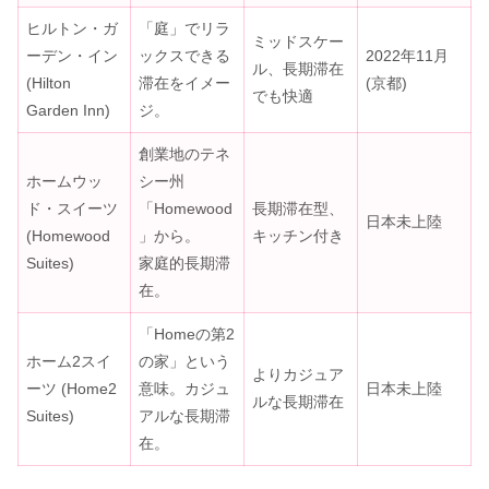
ヒルトン・ガ
「庭」でリラ
ミッドスケー
ーデン・イン
ックスできる
2022年11月
ル、長期滞在
(Hilton
滞在をイメー
(京都)
でも快適
Garden Inn)
ジ。
創業地のテネ
ホームウッ
シー州
ド・スイーツ
「Homewood
長期滞在型、
日本未上陸
(Homewood
」から。
キッチン付き
Suites)
家庭的長期滞
在。
「Homeの第2
ホーム2スイ
の家」という
よりカジュア
ーツ (Home2
意味。カジュ
日本未上陸
ルな長期滞在
Suites)
アルな長期滞
在。