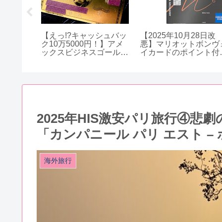
ト】ロイ
【えっ!?キャッシュバッ
【2025年10月28日改
のガーデ
ク10万5000円！】アメ
悪】マリオットボンヴ
ワイ・ワ
ックスビジネスゴールド
イカードのポイント付
カードの入会特典！
率が大幅ダウン！事業
費・高速代・税金は要
意！
2025年HIS激安パリ旅行④
「カンパニール パリ エスト –
海外旅行