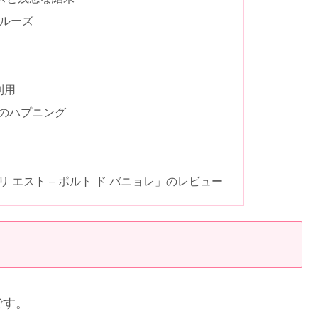
クルーズ
利用
でのハプニング
 エスト – ポルト ド バニョレ」のレビュー
です。