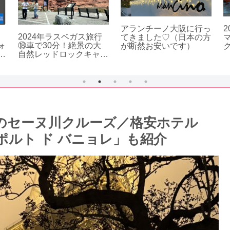
アランチーノ大阪に行っ
2024年ラスベガス旅行
てきました♡（日本の方
ォ
⑱車で30分！絶景の大
が断然お安いです）
与
自然レッドロックキャニ
経
オン｜子連れ＆母との半
注
日ドライブ旅
悲劇のセーヌ川クルーズ／格安ホテル
 ポルト ド バニョレ」も紹介