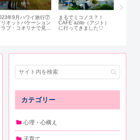
2023年9月ハワイ旅行⑦
まるでミコノス？！
西中島
マリオットバケーション
CAFE´azito（アジト）
チェー
クラブ・コオリナで見た
に行ってきました♡
夕陽は最高にきれい♡
カテゴリー
心理・心構え
子育て