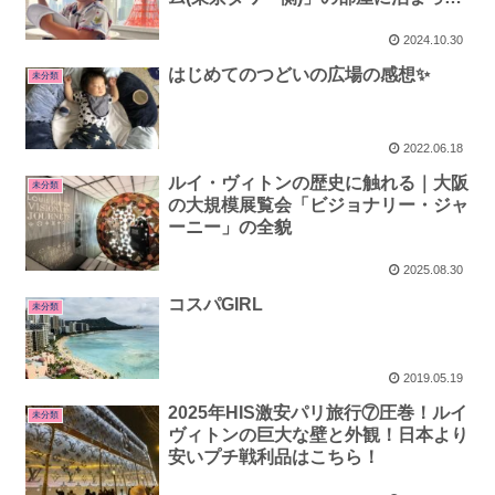
みたよ。
2024.10.30
はじめてのつどいの広場の感想✨
未分類
2022.06.18
ルイ・ヴィトンの歴史に触れる｜大阪
未分類
の大規模展覧会「ビジョナリー・ジャ
ーニー」の全貌
2025.08.30
コスパGIRL
未分類
2019.05.19
2025年HIS激安パリ旅行⑦圧巻！ルイ
未分類
ヴィトンの巨大な壁と外観！日本より
安いプチ戦利品はこちら！