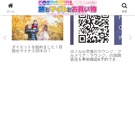
ダイエット
海外旅行
ホーム
検索
日
ダイエットを始めました！目
マ
指せマイナス20キロ！
ブ
ホノルル空港のラウンジ「プ
力
ルメリア・ラウンジ」の混雑
状況を事前確認&予約できる
方法