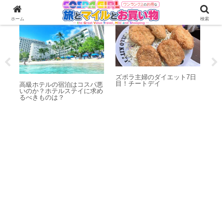
国内旅行♡
ダイエット
お
ホーム
検索
♡コ
ズボラ主婦のダイエット7日
カ
目！チートデイ
や
高級ホテルの宿泊はコスパ悪
いのか？ホテルステイに求め
るべきものは？