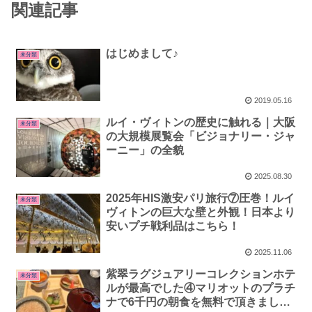
関連記事
はじめまして♪
未分類
2019.05.16
ルイ・ヴィトンの歴史に触れる｜大阪
未分類
の大規模展覧会「ビジョナリー・ジャ
ーニー」の全貌
2025.08.30
2025年HIS激安パリ旅行⑦圧巻！ルイ
未分類
ヴィトンの巨大な壁と外観！日本より
安いプチ戦利品はこちら！
2025.11.06
紫翠ラグジュアリーコレクションホテ
未分類
ルが最高でした④マリオットのプラチ
ナで6千円の朝食を無料で頂きました