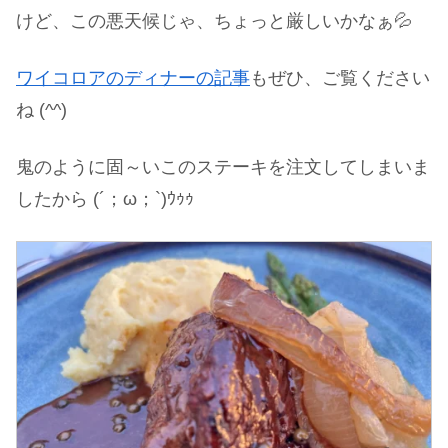
けど、この悪天候じゃ、ちょっと厳しいかなぁ💦
ワイコロアのディナーの記事
もぜひ、ご覧ください
ね (^^)
鬼のように固～いこのステーキを注文してしまいま
したから (´；ω；`)ｳｩｩ